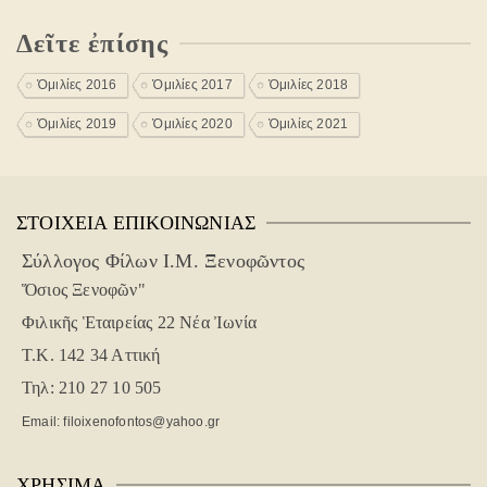
Δεῖτε ἐπίσης
Ὁμιλίες 2016
Ὁμιλίες 2017
Ὁμιλίες 2018
Ὁμιλίες 2019
Ὁμιλίες 2020
Ὁμιλίες 2021
ΣΤΟΙΧΕΊΑ ΕΠΙΚΟΙΝΩΝΊΑΣ
Σύλλογος Φίλων Ι.Μ. Ξενοφῶντος
Ὅσιος Ξενοφῶν"
Φιλικῆς Ἑταιρείας 22
Νέα Ἰωνία
Τ.Κ. 142 34 Αττική
Τηλ: 210 27 10 505
Email: filoixenofontos@yahoo.gr
ΧΡΉΣΙΜΑ