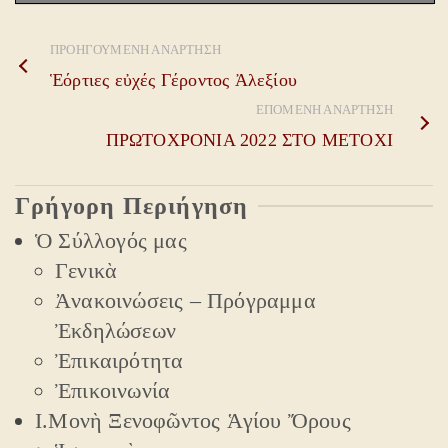
ΠΡΟΗΓΟΎΜΕΝΗ ἈΝΆΡΤΗΣΗ
Ἑόρτιες εὐχές Γέροντος Ἀλεξίου
ἙΠΌΜΕΝΗ ἈΝΆΡΤΗΣΗ
ΠΡΩΤΟΧΡΟΝΙΑ 2022 ΣΤΟ ΜΕΤΟΧΙ
Γρήγορη Περιήγηση
Ὁ Σύλλογός μας
Γενικὰ
Ἀνακοινώσεις – Πρόγραμμα
Ἐκδηλώσεων
Ἐπικαιρότητα
Ἐπικοινωνία
Ι.Μονὴ Ξενοφῶντος Ἁγίου Ὄρους