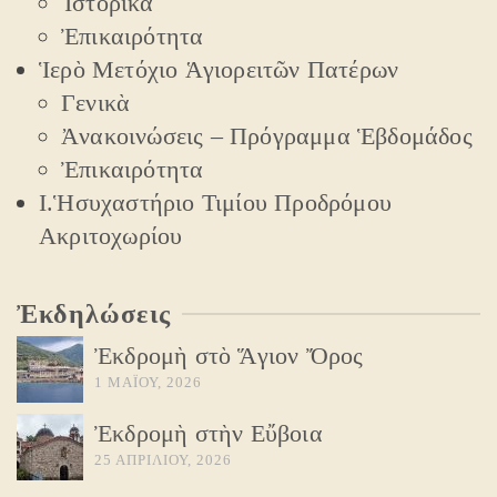
Ἱστορικὰ
Ἐπικαιρότητα
Ἱερὸ Μετόχιο Ἁγιορειτῶν Πατέρων
Γενικὰ
Ἀνακοινώσεις – Πρόγραμμα Ἑβδομάδος
Ἐπικαιρότητα
Ι.Ἡσυχαστήριο Τιμίου Προδρόμου
Ακριτοχωρίου
Ἐκδηλώσεις
Ἐκδρομὴ στὸ Ἅγιον Ὄρος
1 ΜΑΪ́ΟΥ, 2026
Ἐκδρομὴ στὴν Εὔβοια
25 ΑΠΡΙΛΊΟΥ, 2026